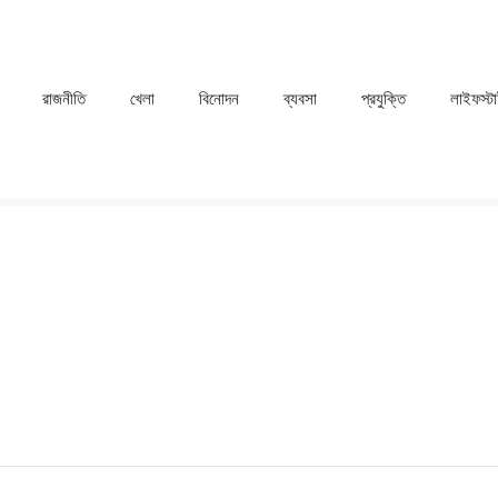
রাজনীতি
খেলা
⁠বিনোদন
ব্যবসা
প্রযুক্তি
লাইফস্ট