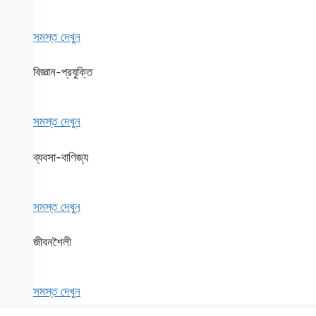
সমস্ত দেখুন
বিজ্ঞান-প্রযুক্তি
সমস্ত দেখুন
ব্যবসা-বাণিজ্য
সমস্ত দেখুন
জীবনশৈলী
সমস্ত দেখুন