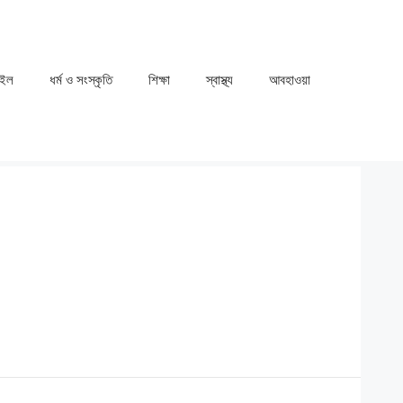
াইল
ধর্ম ও সংস্কৃতি
⁠⁠শিক্ষা
⁠⁠স্বাস্থ্য
⁠⁠আবহাওয়া