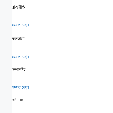
রাজনীতি
সমস্ত দেখুন
কলকাতা
সমস্ত দেখুন
সম্পাদকীয়
সমস্ত দেখুন
পশ্চিমবঙ্গ