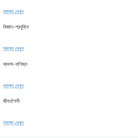
সমস্ত দেখুন
বিজ্ঞান-প্রযুক্তি
সমস্ত দেখুন
ব্যবসা-বাণিজ্য
সমস্ত দেখুন
জীবনশৈলী
সমস্ত দেখুন