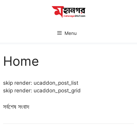
Skip
to
content
Menu
Home
skip render: ucaddon_post_list
skip render: ucaddon_post_grid
সর্বশেষ সংবাদ