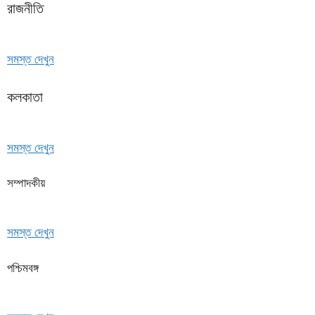
রাজনীতি
সমস্ত দেখুন
কলকাতা
সমস্ত দেখুন
সম্পাদকীয়
সমস্ত দেখুন
পশ্চিমবঙ্গ