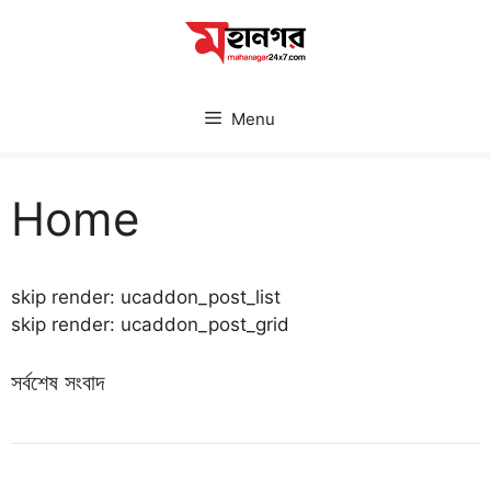
Skip
to
content
Menu
Home
skip render: ucaddon_post_list
skip render: ucaddon_post_grid
সর্বশেষ সংবাদ