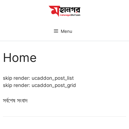
Skip
to
content
Menu
Home
skip render: ucaddon_post_list
skip render: ucaddon_post_grid
সর্বশেষ সংবাদ