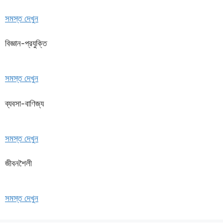
সমস্ত দেখুন
বিজ্ঞান-প্রযুক্তি
সমস্ত দেখুন
ব্যবসা-বাণিজ্য
সমস্ত দেখুন
জীবনশৈলী
সমস্ত দেখুন