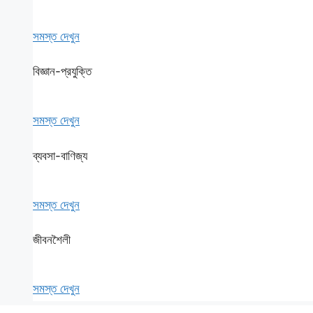
সমস্ত দেখুন
বিজ্ঞান-প্রযুক্তি
সমস্ত দেখুন
ব্যবসা-বাণিজ্য
সমস্ত দেখুন
জীবনশৈলী
সমস্ত দেখুন