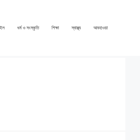
াইল
ধর্ম ও সংস্কৃতি
⁠⁠শিক্ষা
⁠⁠স্বাস্থ্য
⁠⁠আবহাওয়া