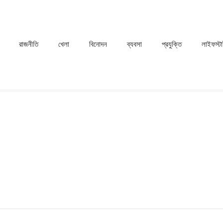
রাজনীতি
খেলা
⁠বিনোদন
ব্যবসা
প্রযুক্তি
লাইফস্ট