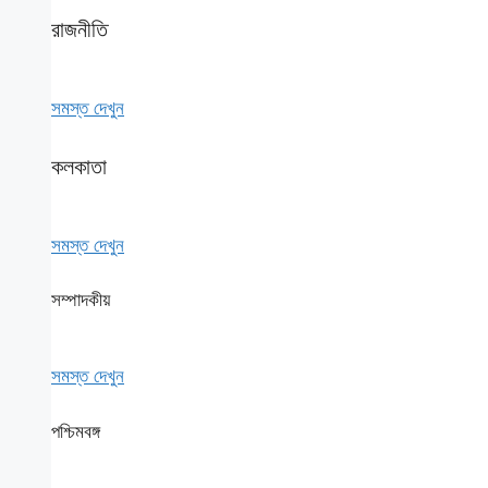
রাজনীতি
সমস্ত দেখুন
কলকাতা
সমস্ত দেখুন
সম্পাদকীয়
সমস্ত দেখুন
পশ্চিমবঙ্গ