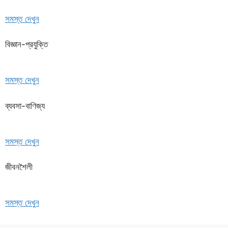
সমস্ত দেখুন
বিজ্ঞান-প্রযুক্তি
সমস্ত দেখুন
ব্যবসা-বাণিজ্য
সমস্ত দেখুন
জীবনশৈলী
সমস্ত দেখুন