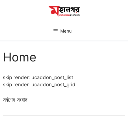
Skip
to
content
Menu
Home
skip render: ucaddon_post_list
skip render: ucaddon_post_grid
সর্বশেষ সংবাদ