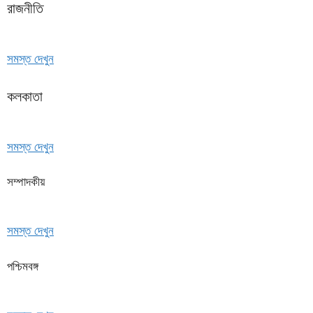
রাজনীতি
সমস্ত দেখুন
কলকাতা
সমস্ত দেখুন
সম্পাদকীয়
সমস্ত দেখুন
পশ্চিমবঙ্গ