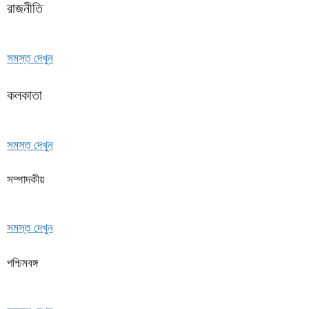
রাজনীতি
সমস্ত দেখুন
কলকাতা
সমস্ত দেখুন
সম্পাদকীয়
সমস্ত দেখুন
পশ্চিমবঙ্গ