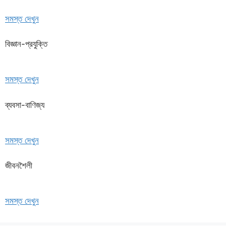
সমস্ত দেখুন
বিজ্ঞান-প্রযুক্তি
সমস্ত দেখুন
ব্যবসা-বাণিজ্য
সমস্ত দেখুন
জীবনশৈলী
সমস্ত দেখুন