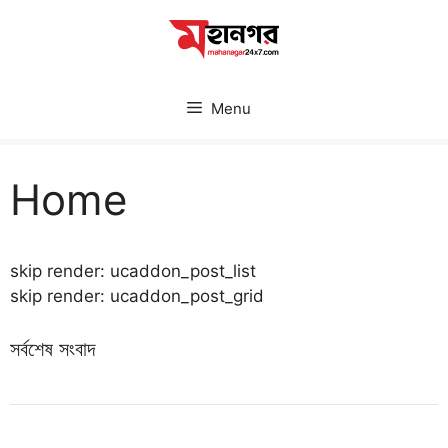
Skip
to
content
Menu
Home
skip render: ucaddon_post_list
skip render: ucaddon_post_grid
সর্বশেষ সংবাদ