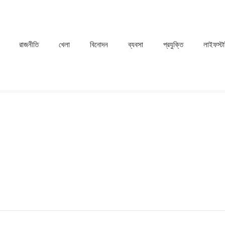
রাজনীতি
খেলা
⁠বিনোদন
ব্যবসা
প্রযুক্তি
লাইফস্ট