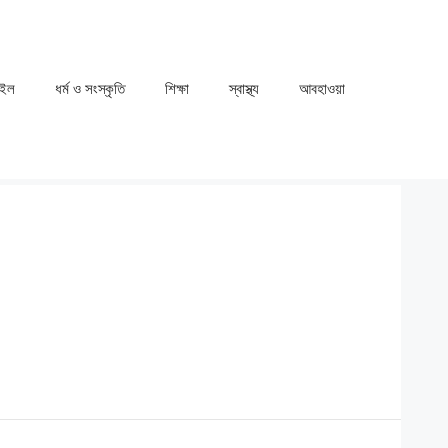
াইল
ধর্ম ও সংস্কৃতি
⁠⁠শিক্ষা
⁠⁠স্বাস্থ্য
⁠⁠আবহাওয়া