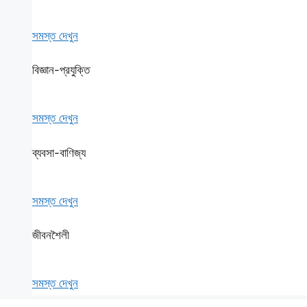
সমস্ত দেখুন
বিজ্ঞান-প্রযুক্তি
সমস্ত দেখুন
ব্যবসা-বাণিজ্য
সমস্ত দেখুন
জীবনশৈলী
সমস্ত দেখুন