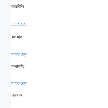
রাজনীতি
সমস্ত দেখুন
কলকাতা
সমস্ত দেখুন
সম্পাদকীয়
সমস্ত দেখুন
পশ্চিমবঙ্গ