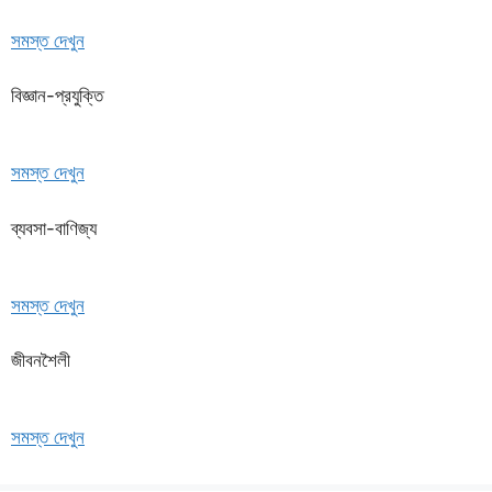
সমস্ত দেখুন
বিজ্ঞান-প্রযুক্তি
সমস্ত দেখুন
ব্যবসা-বাণিজ্য
সমস্ত দেখুন
জীবনশৈলী
সমস্ত দেখুন