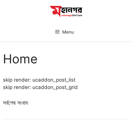
Skip
to
content
Menu
Home
skip render: ucaddon_post_list
skip render: ucaddon_post_grid
সর্বশেষ সংবাদ