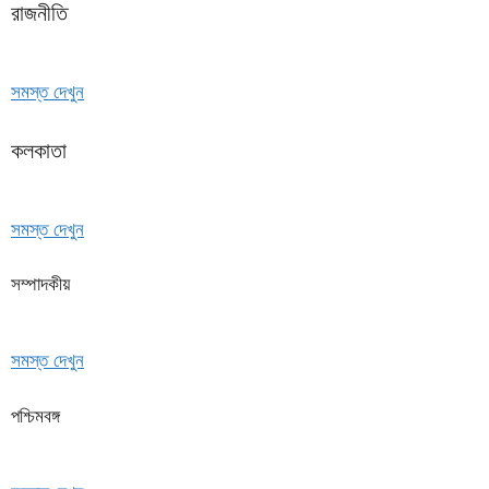
রাজনীতি
সমস্ত দেখুন
কলকাতা
সমস্ত দেখুন
সম্পাদকীয়
সমস্ত দেখুন
পশ্চিমবঙ্গ