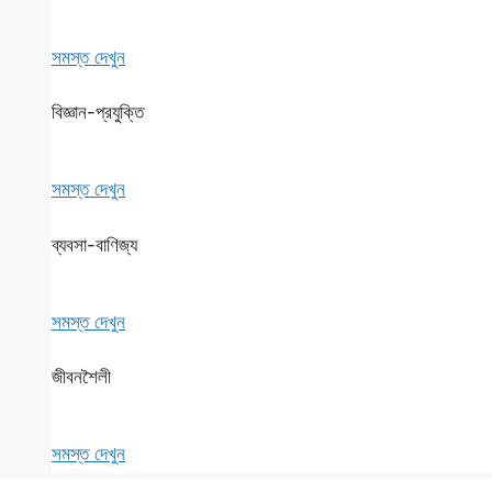
সমস্ত দেখুন
বিজ্ঞান-প্রযুক্তি
সমস্ত দেখুন
ব্যবসা-বাণিজ্য
সমস্ত দেখুন
জীবনশৈলী
সমস্ত দেখুন