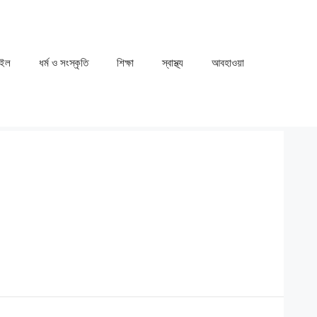
াইল
ধর্ম ও সংস্কৃতি
⁠⁠শিক্ষা
⁠⁠স্বাস্থ্য
⁠⁠আবহাওয়া