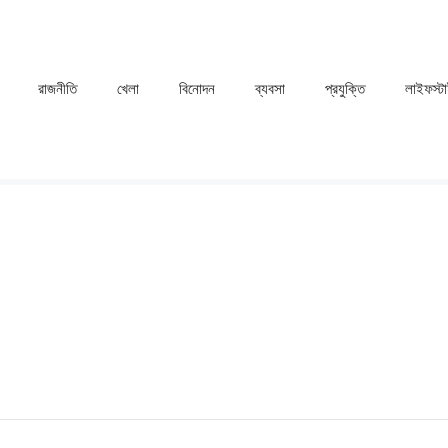
রাজনীতি
খেলা
⁠বিনোদন
ব্যবসা
প্রযুক্তি
লাইফস্ট