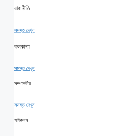
রাজনীতি
সমস্ত দেখুন
কলকাতা
সমস্ত দেখুন
সম্পাদকীয়
সমস্ত দেখুন
পশ্চিমবঙ্গ