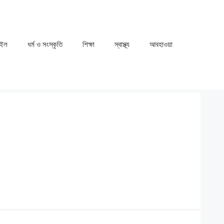
াইল
ধর্ম ও সংস্কৃতি
⁠⁠শিক্ষা
⁠⁠স্বাস্থ্য
⁠⁠আবহাওয়া