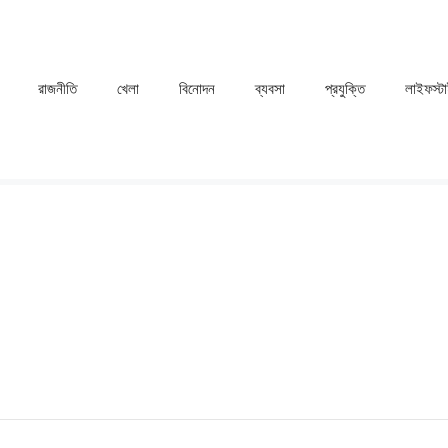
রাজনীতি
খেলা
⁠বিনোদন
ব্যবসা
প্রযুক্তি
লাইফস্ট