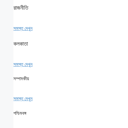
রাজনীতি
সমস্ত দেখুন
কলকাতা
সমস্ত দেখুন
সম্পাদকীয়
সমস্ত দেখুন
পশ্চিমবঙ্গ