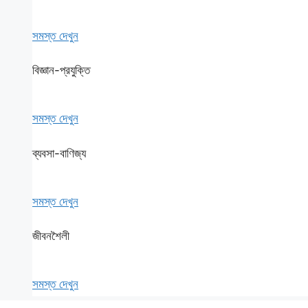
সমস্ত দেখুন
বিজ্ঞান-প্রযুক্তি
সমস্ত দেখুন
ব্যবসা-বাণিজ্য
সমস্ত দেখুন
জীবনশৈলী
সমস্ত দেখুন