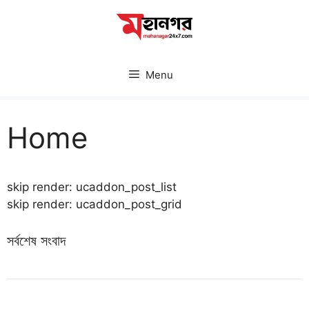
Skip
to
content
Menu
Home
skip render: ucaddon_post_list
skip render: ucaddon_post_grid
সর্বশেষ সংবাদ