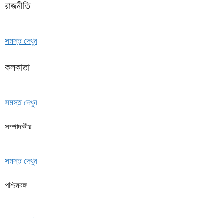
রাজনীতি
সমস্ত দেখুন
কলকাতা
সমস্ত দেখুন
সম্পাদকীয়
সমস্ত দেখুন
পশ্চিমবঙ্গ