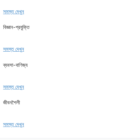
সমস্ত দেখুন
বিজ্ঞান-প্রযুক্তি
সমস্ত দেখুন
ব্যবসা-বাণিজ্য
সমস্ত দেখুন
জীবনশৈলী
সমস্ত দেখুন