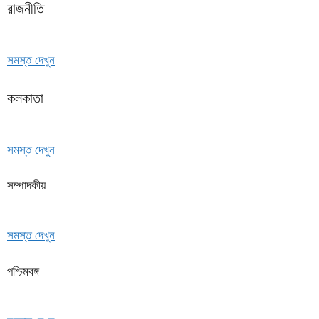
রাজনীতি
সমস্ত দেখুন
কলকাতা
সমস্ত দেখুন
সম্পাদকীয়
সমস্ত দেখুন
পশ্চিমবঙ্গ