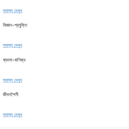
সমস্ত দেখুন
বিজ্ঞান-প্রযুক্তি
সমস্ত দেখুন
ব্যবসা-বাণিজ্য
সমস্ত দেখুন
জীবনশৈলী
সমস্ত দেখুন