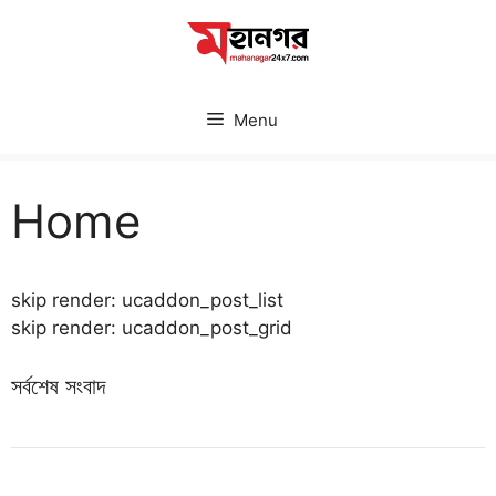
Skip
to
content
Menu
Home
skip render: ucaddon_post_list
skip render: ucaddon_post_grid
সর্বশেষ সংবাদ