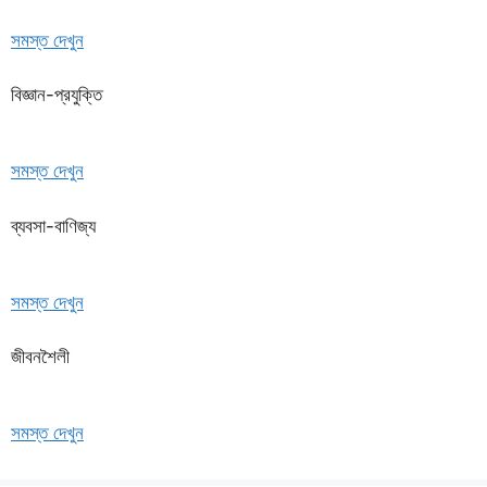
সমস্ত দেখুন
বিজ্ঞান-প্রযুক্তি
সমস্ত দেখুন
ব্যবসা-বাণিজ্য
সমস্ত দেখুন
জীবনশৈলী
সমস্ত দেখুন