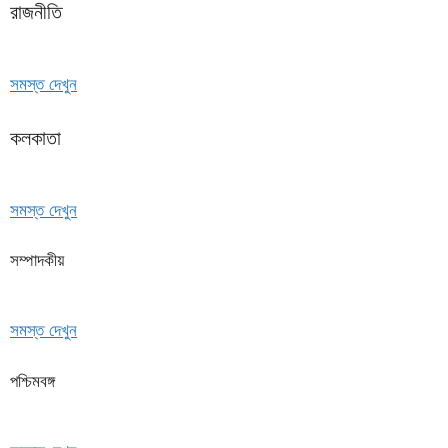
রাজনীতি
সমস্ত দেখুন
কলকাতা
সমস্ত দেখুন
সম্পাদকীয়
সমস্ত দেখুন
পশ্চিমবঙ্গ