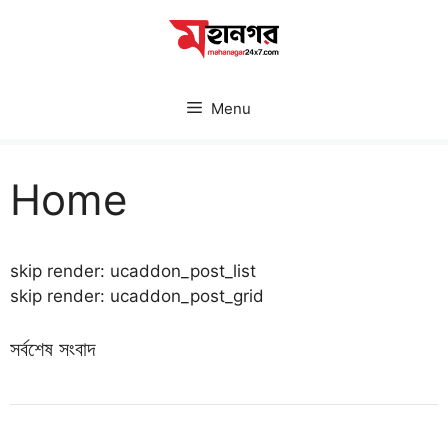
Skip
to
content
Menu
Home
skip render: ucaddon_post_list
skip render: ucaddon_post_grid
সর্বশেষ সংবাদ