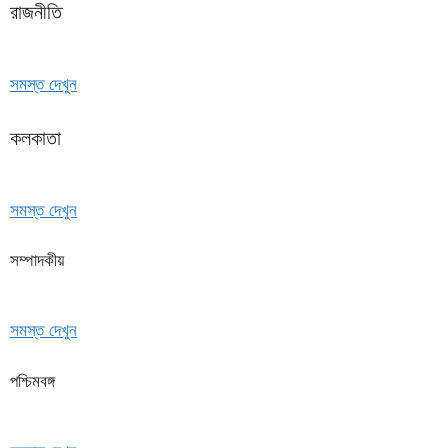
রাজনীতি
সমস্ত দেখুন
কলকাতা
সমস্ত দেখুন
সম্পাদকীয়
সমস্ত দেখুন
পশ্চিমবঙ্গ