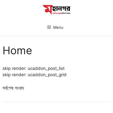
Skip
to
content
Menu
Home
skip render: ucaddon_post_list
skip render: ucaddon_post_grid
সর্বশেষ সংবাদ