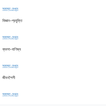
সমস্ত দেখুন
বিজ্ঞান-প্রযুক্তি
সমস্ত দেখুন
ব্যবসা-বাণিজ্য
সমস্ত দেখুন
জীবনশৈলী
সমস্ত দেখুন