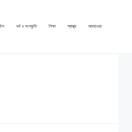
াইল
ধর্ম ও সংস্কৃতি
⁠⁠শিক্ষা
⁠⁠স্বাস্থ্য
⁠⁠আবহাওয়া