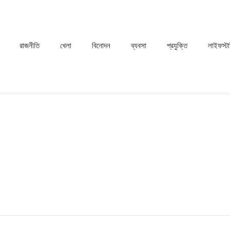
রাজনীতি
খেলা
⁠বিনোদন
ব্যবসা
প্রযুক্তি
লাইফস্ট