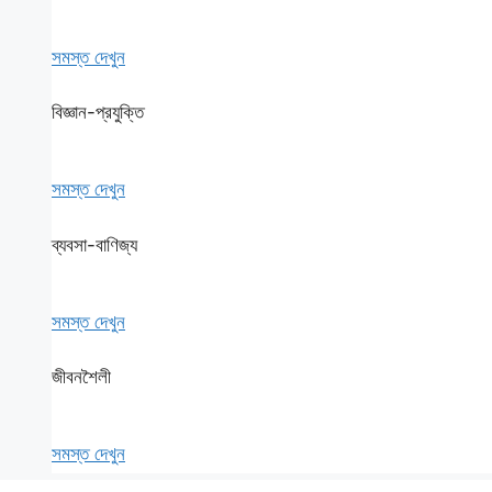
সমস্ত দেখুন
বিজ্ঞান-প্রযুক্তি
সমস্ত দেখুন
ব্যবসা-বাণিজ্য
সমস্ত দেখুন
জীবনশৈলী
সমস্ত দেখুন