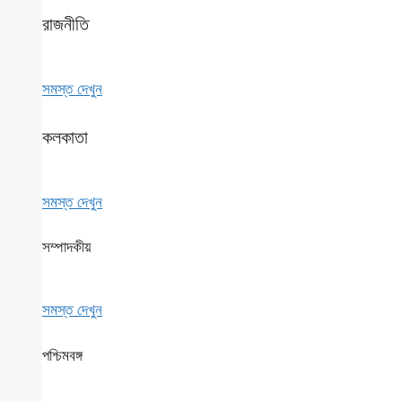
রাজনীতি
সমস্ত দেখুন
কলকাতা
সমস্ত দেখুন
সম্পাদকীয়
সমস্ত দেখুন
পশ্চিমবঙ্গ