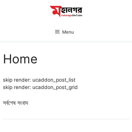
Skip
to
content
Menu
Home
skip render: ucaddon_post_list
skip render: ucaddon_post_grid
সর্বশেষ সংবাদ