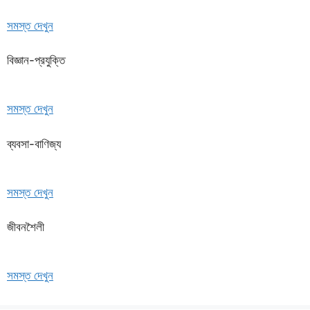
সমস্ত দেখুন
বিজ্ঞান-প্রযুক্তি
সমস্ত দেখুন
ব্যবসা-বাণিজ্য
সমস্ত দেখুন
জীবনশৈলী
সমস্ত দেখুন