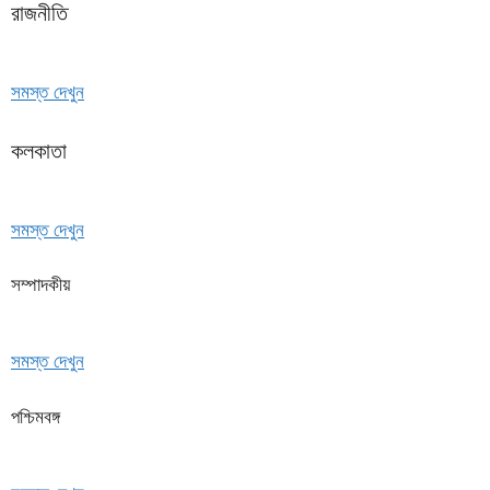
রাজনীতি
সমস্ত দেখুন
কলকাতা
সমস্ত দেখুন
সম্পাদকীয়
সমস্ত দেখুন
পশ্চিমবঙ্গ