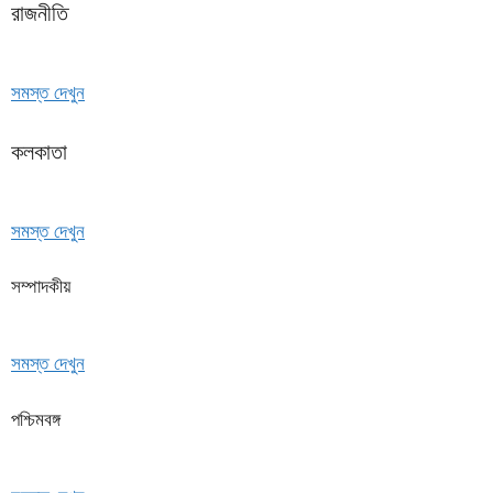
রাজনীতি
সমস্ত দেখুন
কলকাতা
সমস্ত দেখুন
সম্পাদকীয়
সমস্ত দেখুন
পশ্চিমবঙ্গ