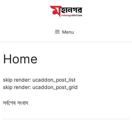
Skip
to
content
Menu
Home
skip render: ucaddon_post_list
skip render: ucaddon_post_grid
সর্বশেষ সংবাদ