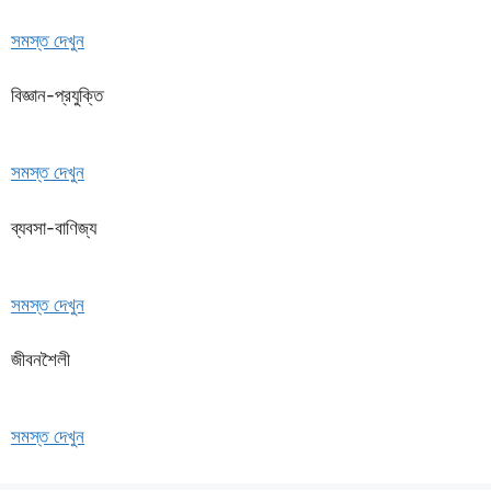
সমস্ত দেখুন
বিজ্ঞান-প্রযুক্তি
সমস্ত দেখুন
ব্যবসা-বাণিজ্য
সমস্ত দেখুন
জীবনশৈলী
সমস্ত দেখুন