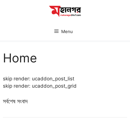
Skip
to
content
Menu
Home
skip render: ucaddon_post_list
skip render: ucaddon_post_grid
সর্বশেষ সংবাদ