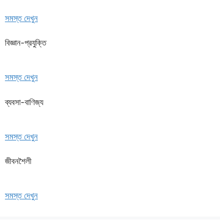
সমস্ত দেখুন
বিজ্ঞান-প্রযুক্তি
সমস্ত দেখুন
ব্যবসা-বাণিজ্য
সমস্ত দেখুন
জীবনশৈলী
সমস্ত দেখুন