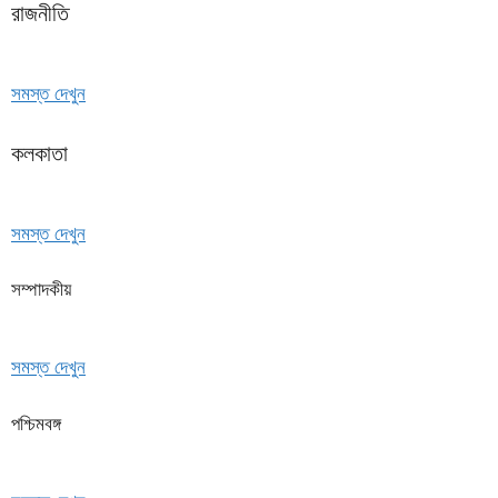
রাজনীতি
সমস্ত দেখুন
কলকাতা
সমস্ত দেখুন
সম্পাদকীয়
সমস্ত দেখুন
পশ্চিমবঙ্গ