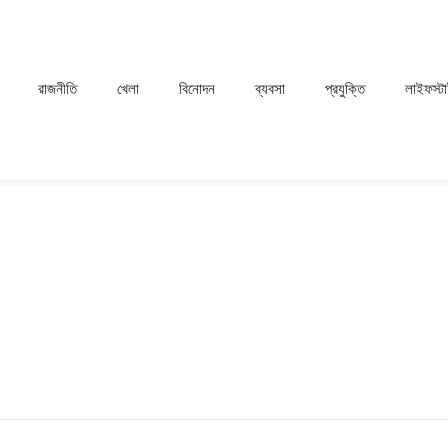
রাজনীতি
খেলা
⁠বিনোদন
ব্যবসা
প্রযুক্তি
লাইফস্ট