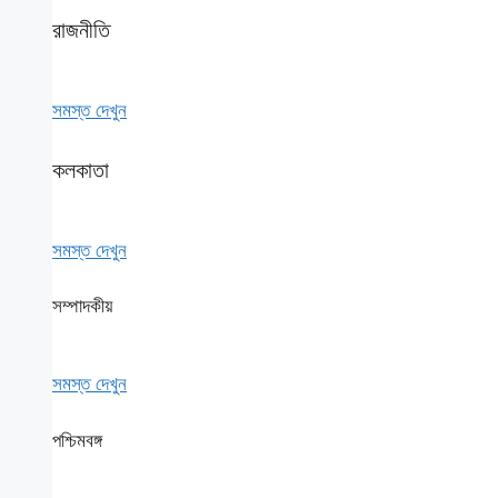
রাজনীতি
সমস্ত দেখুন
কলকাতা
সমস্ত দেখুন
সম্পাদকীয়
সমস্ত দেখুন
পশ্চিমবঙ্গ