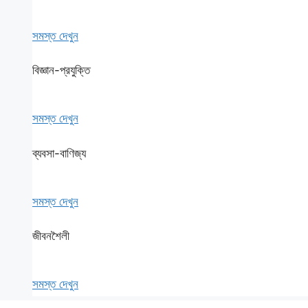
সমস্ত দেখুন
বিজ্ঞান-প্রযুক্তি
সমস্ত দেখুন
ব্যবসা-বাণিজ্য
সমস্ত দেখুন
জীবনশৈলী
সমস্ত দেখুন