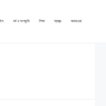
াইল
ধর্ম ও সংস্কৃতি
⁠⁠শিক্ষা
⁠⁠স্বাস্থ্য
⁠⁠আবহাওয়া