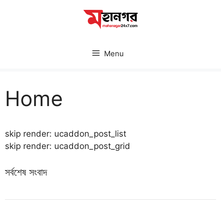
Skip
to
content
Menu
Home
skip render: ucaddon_post_list
skip render: ucaddon_post_grid
সর্বশেষ সংবাদ