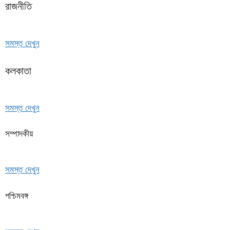
রাজনীতি
সমস্ত দেখুন
কলকাতা
সমস্ত দেখুন
সম্পাদকীয়
সমস্ত দেখুন
পশ্চিমবঙ্গ