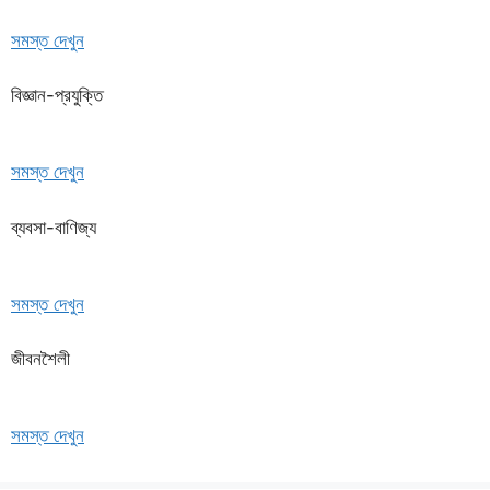
সমস্ত দেখুন
বিজ্ঞান-প্রযুক্তি
সমস্ত দেখুন
ব্যবসা-বাণিজ্য
সমস্ত দেখুন
জীবনশৈলী
সমস্ত দেখুন