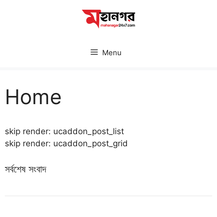
Skip
to
content
Menu
Home
skip render: ucaddon_post_list
skip render: ucaddon_post_grid
সর্বশেষ সংবাদ