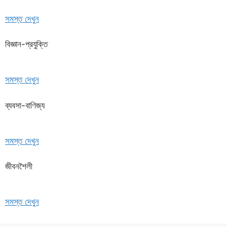
সমস্ত দেখুন
বিজ্ঞান-প্রযুক্তি
সমস্ত দেখুন
ব্যবসা-বাণিজ্য
সমস্ত দেখুন
জীবনশৈলী
সমস্ত দেখুন