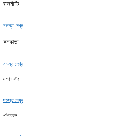
রাজনীতি
সমস্ত দেখুন
কলকাতা
সমস্ত দেখুন
সম্পাদকীয়
সমস্ত দেখুন
পশ্চিমবঙ্গ