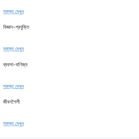
সমস্ত দেখুন
বিজ্ঞান-প্রযুক্তি
সমস্ত দেখুন
ব্যবসা-বাণিজ্য
সমস্ত দেখুন
জীবনশৈলী
সমস্ত দেখুন