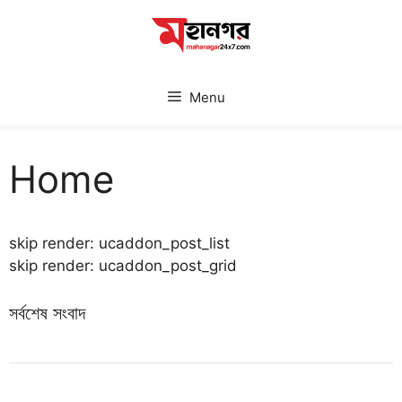
Skip
to
content
Menu
Home
skip render: ucaddon_post_list
skip render: ucaddon_post_grid
সর্বশেষ সংবাদ