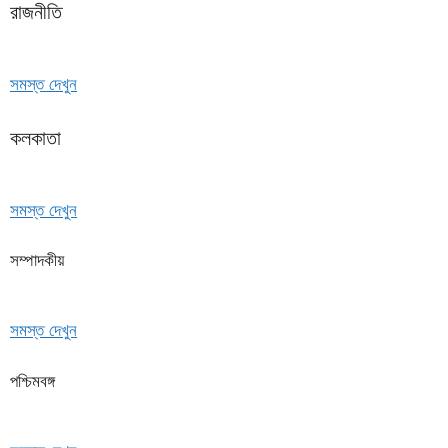
রাজনীতি
সমস্ত দেখুন
কলকাতা
সমস্ত দেখুন
সম্পাদকীয়
সমস্ত দেখুন
পশ্চিমবঙ্গ