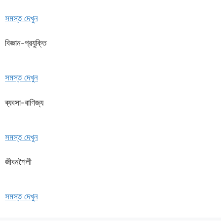
সমস্ত দেখুন
বিজ্ঞান-প্রযুক্তি
সমস্ত দেখুন
ব্যবসা-বাণিজ্য
সমস্ত দেখুন
জীবনশৈলী
সমস্ত দেখুন