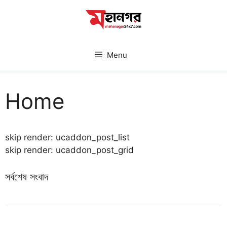
Skip
to
content
Menu
Home
skip render: ucaddon_post_list
skip render: ucaddon_post_grid
সর্বশেষ সংবাদ