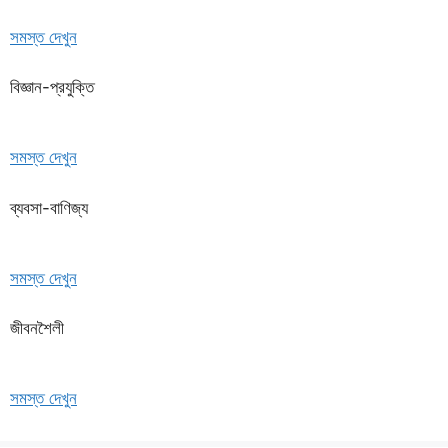
সমস্ত দেখুন
বিজ্ঞান-প্রযুক্তি
সমস্ত দেখুন
ব্যবসা-বাণিজ্য
সমস্ত দেখুন
জীবনশৈলী
সমস্ত দেখুন