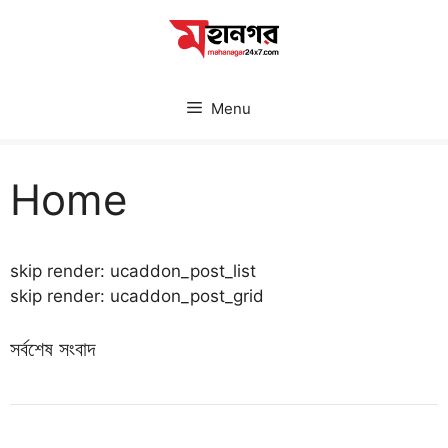
Skip
to
content
Menu
Home
skip render: ucaddon_post_list
skip render: ucaddon_post_grid
সর্বশেষ সংবাদ