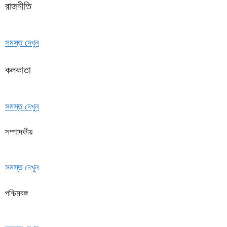
রাজনীতি
সমস্ত দেখুন
কলকাতা
সমস্ত দেখুন
সম্পাদকীয়
সমস্ত দেখুন
পশ্চিমবঙ্গ