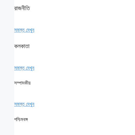
রাজনীতি
সমস্ত দেখুন
কলকাতা
সমস্ত দেখুন
সম্পাদকীয়
সমস্ত দেখুন
পশ্চিমবঙ্গ