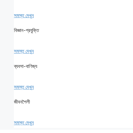
সমস্ত দেখুন
বিজ্ঞান-প্রযুক্তি
সমস্ত দেখুন
ব্যবসা-বাণিজ্য
সমস্ত দেখুন
জীবনশৈলী
সমস্ত দেখুন