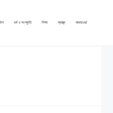
াইল
ধর্ম ও সংস্কৃতি
⁠⁠শিক্ষা
⁠⁠স্বাস্থ্য
⁠⁠আবহাওয়া