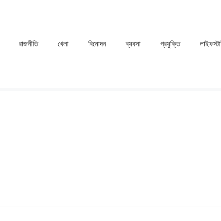
রাজনীতি
খেলা
⁠বিনোদন
ব্যবসা
প্রযুক্তি
লাইফস্ট