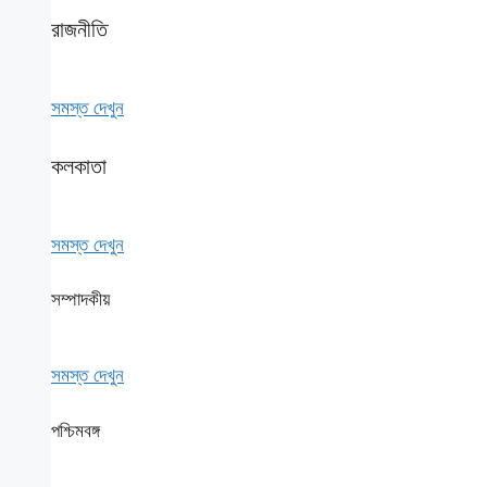
রাজনীতি
সমস্ত দেখুন
কলকাতা
সমস্ত দেখুন
সম্পাদকীয়
সমস্ত দেখুন
পশ্চিমবঙ্গ