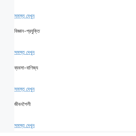
সমস্ত দেখুন
বিজ্ঞান-প্রযুক্তি
সমস্ত দেখুন
ব্যবসা-বাণিজ্য
সমস্ত দেখুন
জীবনশৈলী
সমস্ত দেখুন