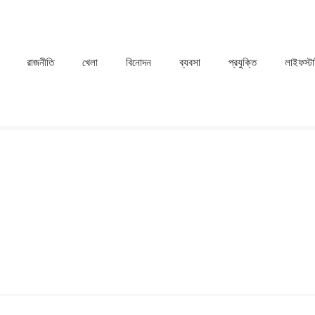
রাজনীতি
খেলা
⁠বিনোদন
ব্যবসা
প্রযুক্তি
লাইফস্ট