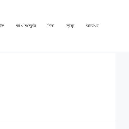
াইল
ধর্ম ও সংস্কৃতি
⁠⁠শিক্ষা
⁠⁠স্বাস্থ্য
⁠⁠আবহাওয়া