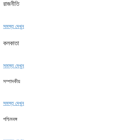
রাজনীতি
সমস্ত দেখুন
কলকাতা
সমস্ত দেখুন
সম্পাদকীয়
সমস্ত দেখুন
পশ্চিমবঙ্গ