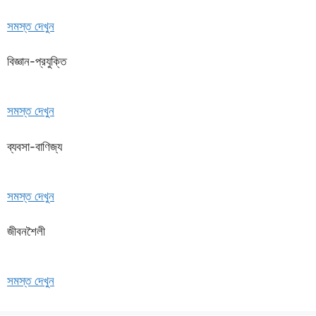
সমস্ত দেখুন
বিজ্ঞান-প্রযুক্তি
সমস্ত দেখুন
ব্যবসা-বাণিজ্য
সমস্ত দেখুন
জীবনশৈলী
সমস্ত দেখুন