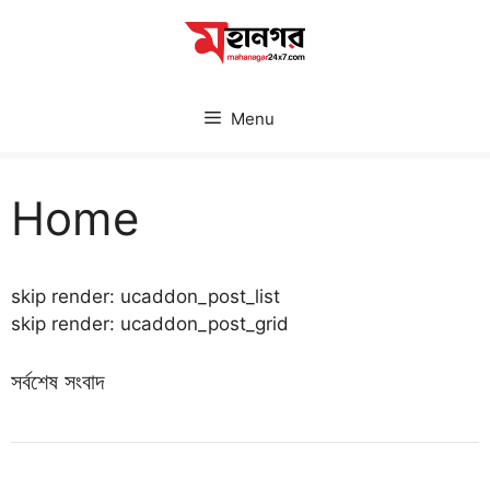
Skip
to
content
Menu
Home
skip render: ucaddon_post_list
skip render: ucaddon_post_grid
সর্বশেষ সংবাদ