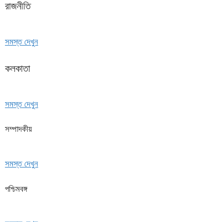
রাজনীতি
সমস্ত দেখুন
কলকাতা
সমস্ত দেখুন
সম্পাদকীয়
সমস্ত দেখুন
পশ্চিমবঙ্গ