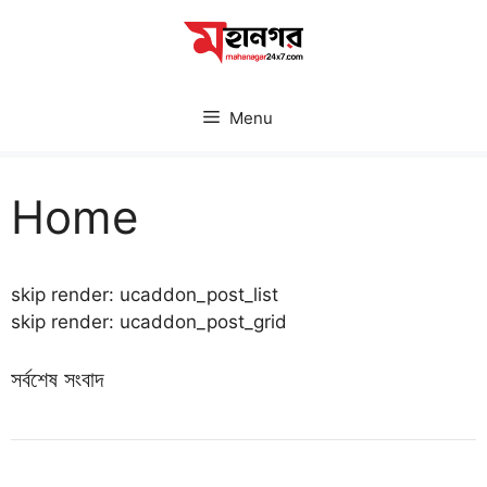
Skip
to
content
Menu
Home
skip render: ucaddon_post_list
skip render: ucaddon_post_grid
সর্বশেষ সংবাদ