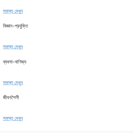
সমস্ত দেখুন
বিজ্ঞান-প্রযুক্তি
সমস্ত দেখুন
ব্যবসা-বাণিজ্য
সমস্ত দেখুন
জীবনশৈলী
সমস্ত দেখুন