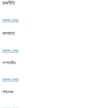
রাজনীতি
সমস্ত দেখুন
কলকাতা
সমস্ত দেখুন
সম্পাদকীয়
সমস্ত দেখুন
পশ্চিমবঙ্গ