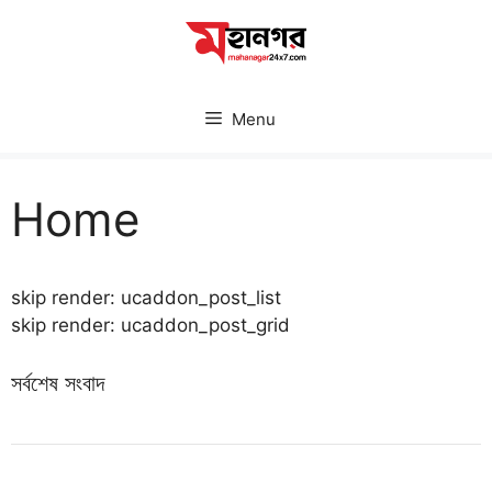
Skip
to
content
Menu
Home
skip render: ucaddon_post_list
skip render: ucaddon_post_grid
সর্বশেষ সংবাদ