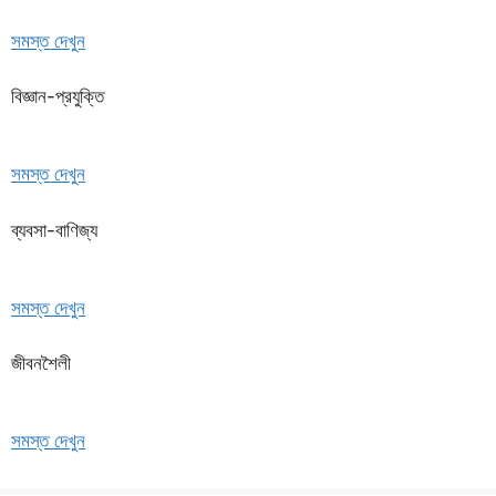
সমস্ত দেখুন
বিজ্ঞান-প্রযুক্তি
সমস্ত দেখুন
ব্যবসা-বাণিজ্য
সমস্ত দেখুন
জীবনশৈলী
সমস্ত দেখুন