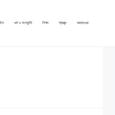
াইল
ধর্ম ও সংস্কৃতি
⁠⁠শিক্ষা
⁠⁠স্বাস্থ্য
⁠⁠আবহাওয়া