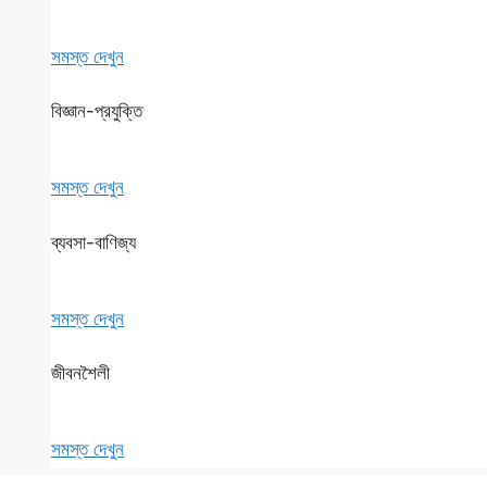
সমস্ত দেখুন
বিজ্ঞান-প্রযুক্তি
সমস্ত দেখুন
ব্যবসা-বাণিজ্য
সমস্ত দেখুন
জীবনশৈলী
সমস্ত দেখুন