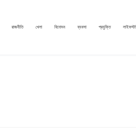
রাজনীতি
খেলা
⁠বিনোদন
ব্যবসা
প্রযুক্তি
লাইফস্ট