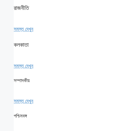
রাজনীতি
সমস্ত দেখুন
কলকাতা
সমস্ত দেখুন
সম্পাদকীয়
সমস্ত দেখুন
পশ্চিমবঙ্গ