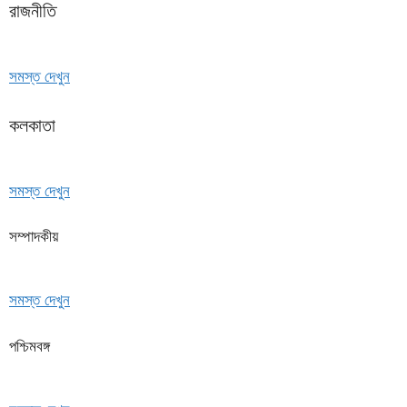
রাজনীতি
সমস্ত দেখুন
কলকাতা
সমস্ত দেখুন
সম্পাদকীয়
সমস্ত দেখুন
পশ্চিমবঙ্গ