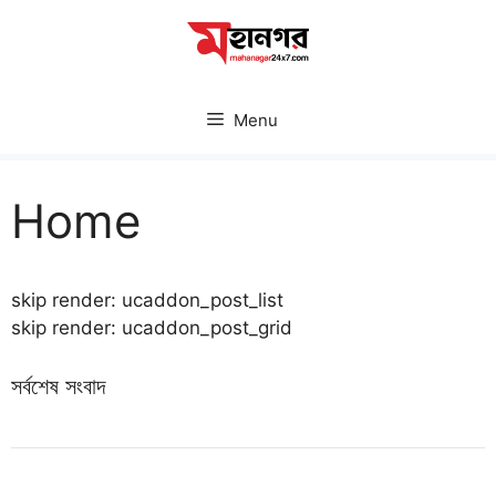
Skip
to
content
Menu
Home
skip render: ucaddon_post_list
skip render: ucaddon_post_grid
সর্বশেষ সংবাদ