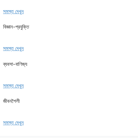
সমস্ত দেখুন
বিজ্ঞান-প্রযুক্তি
সমস্ত দেখুন
ব্যবসা-বাণিজ্য
সমস্ত দেখুন
জীবনশৈলী
সমস্ত দেখুন