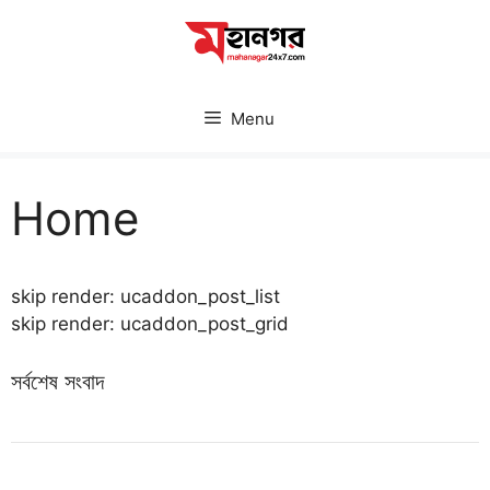
Skip
to
content
Menu
Home
skip render: ucaddon_post_list
skip render: ucaddon_post_grid
সর্বশেষ সংবাদ