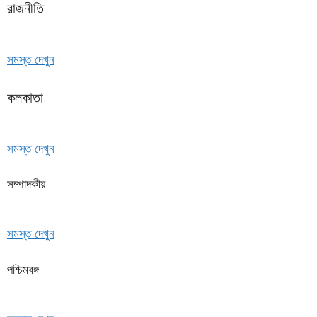
রাজনীতি
সমস্ত দেখুন
কলকাতা
সমস্ত দেখুন
সম্পাদকীয়
সমস্ত দেখুন
পশ্চিমবঙ্গ