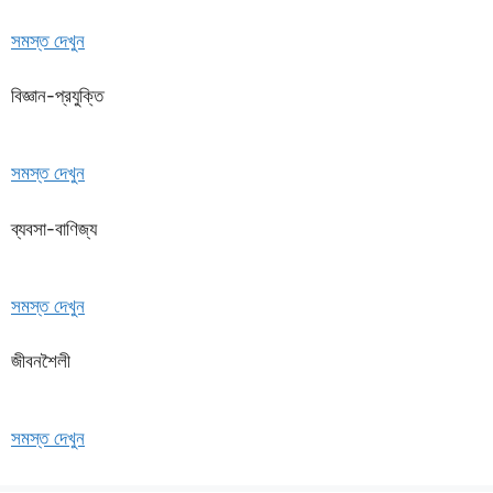
সমস্ত দেখুন
বিজ্ঞান-প্রযুক্তি
সমস্ত দেখুন
ব্যবসা-বাণিজ্য
সমস্ত দেখুন
জীবনশৈলী
সমস্ত দেখুন