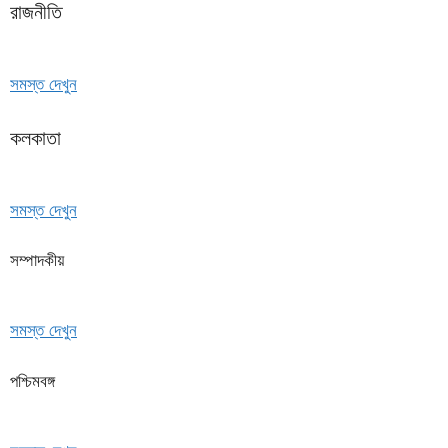
রাজনীতি
সমস্ত দেখুন
কলকাতা
সমস্ত দেখুন
সম্পাদকীয়
সমস্ত দেখুন
পশ্চিমবঙ্গ