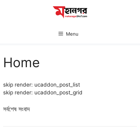
Skip
to
content
Menu
Home
skip render: ucaddon_post_list
skip render: ucaddon_post_grid
সর্বশেষ সংবাদ