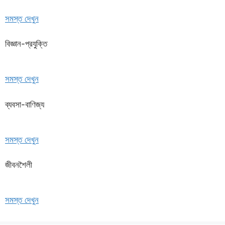
সমস্ত দেখুন
বিজ্ঞান-প্রযুক্তি
সমস্ত দেখুন
ব্যবসা-বাণিজ্য
সমস্ত দেখুন
জীবনশৈলী
সমস্ত দেখুন