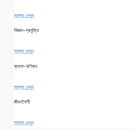
সমস্ত দেখুন
বিজ্ঞান-প্রযুক্তি
সমস্ত দেখুন
ব্যবসা-বাণিজ্য
সমস্ত দেখুন
জীবনশৈলী
সমস্ত দেখুন