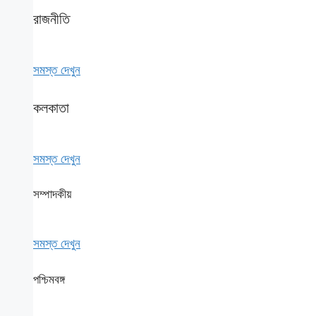
রাজনীতি
সমস্ত দেখুন
কলকাতা
সমস্ত দেখুন
সম্পাদকীয়
সমস্ত দেখুন
পশ্চিমবঙ্গ