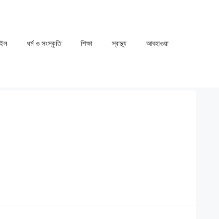
াইল
ধর্ম ও সংস্কৃতি
⁠⁠শিক্ষা
⁠⁠স্বাস্থ্য
⁠⁠আবহাওয়া