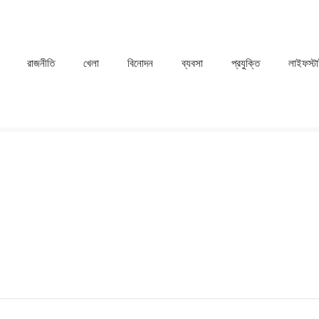
রাজনীতি
খেলা
⁠বিনোদন
ব্যবসা
প্রযুক্তি
লাইফস্ট