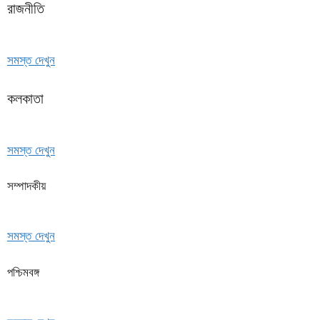
রাজনীতি
সমস্ত দেখুন
কলকাতা
সমস্ত দেখুন
সম্পাদকীয়
সমস্ত দেখুন
পশ্চিমবঙ্গ