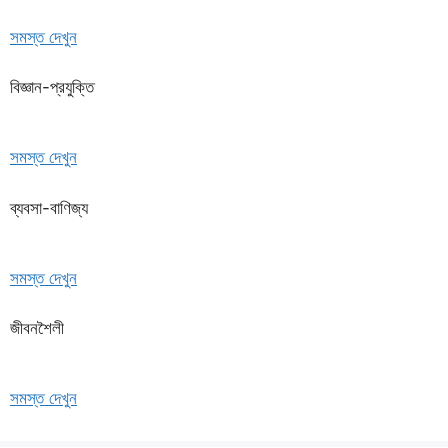
সমস্ত দেখুন
বিজ্ঞান-প্রযুক্তি
সমস্ত দেখুন
ব্যবসা-বাণিজ্য
সমস্ত দেখুন
জীবনশৈলী
সমস্ত দেখুন