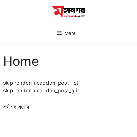
Skip
to
content
Menu
Home
skip render: ucaddon_post_list
skip render: ucaddon_post_grid
সর্বশেষ সংবাদ