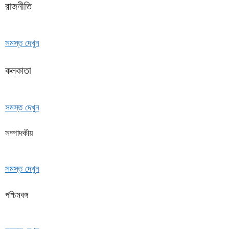
রাজনীতি
সমস্ত দেখুন
কলকাতা
সমস্ত দেখুন
সম্পাদকীয়
সমস্ত দেখুন
পশ্চিমবঙ্গ