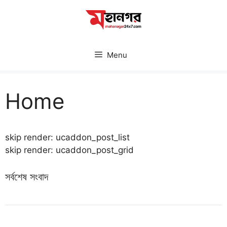
Skip
to
content
Menu
Home
skip render: ucaddon_post_list
skip render: ucaddon_post_grid
সর্বশেষ সংবাদ