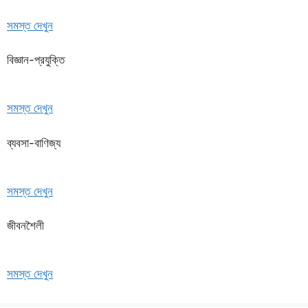
সমস্ত দেখুন
বিজ্ঞান-প্রযুক্তি
সমস্ত দেখুন
ব্যবসা-বাণিজ্য
সমস্ত দেখুন
জীবনশৈলী
সমস্ত দেখুন