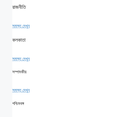
রাজনীতি
সমস্ত দেখুন
কলকাতা
সমস্ত দেখুন
সম্পাদকীয়
সমস্ত দেখুন
পশ্চিমবঙ্গ