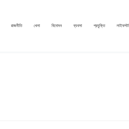
রাজনীতি
খেলা
⁠বিনোদন
ব্যবসা
প্রযুক্তি
লাইফস্ট