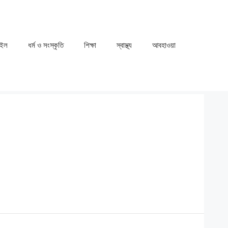
াইল
ধর্ম ও সংস্কৃতি
⁠⁠শিক্ষা
⁠⁠স্বাস্থ্য
⁠⁠আবহাওয়া