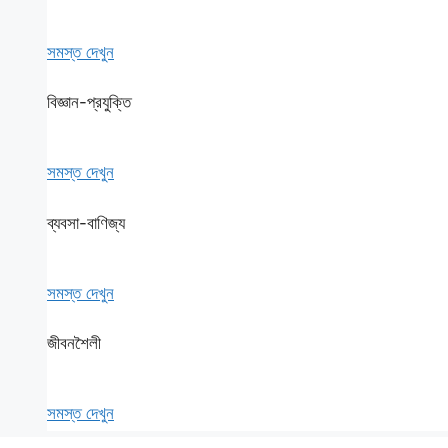
সমস্ত দেখুন
বিজ্ঞান-প্রযুক্তি
সমস্ত দেখুন
ব্যবসা-বাণিজ্য
সমস্ত দেখুন
জীবনশৈলী
সমস্ত দেখুন