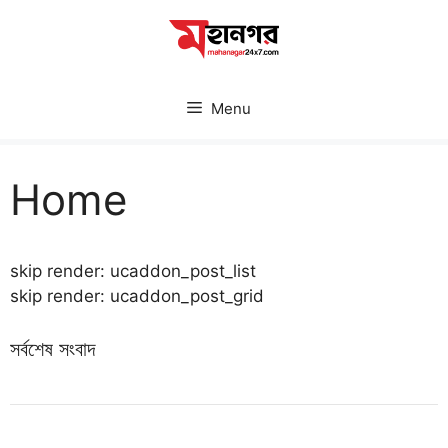
Skip
to
content
Menu
Home
skip render: ucaddon_post_list
skip render: ucaddon_post_grid
সর্বশেষ সংবাদ