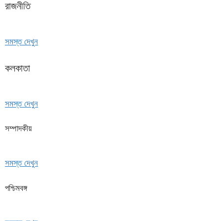
রাজনীতি
সমস্ত দেখুন
কলকাতা
সমস্ত দেখুন
সম্পাদকীয়
সমস্ত দেখুন
পশ্চিমবঙ্গ