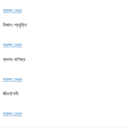
সমস্ত দেখুন
বিজ্ঞান-প্রযুক্তি
সমস্ত দেখুন
ব্যবসা-বাণিজ্য
সমস্ত দেখুন
জীবনশৈলী
সমস্ত দেখুন