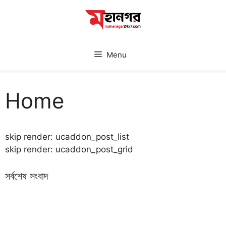
Skip
to
content
Menu
Home
skip render: ucaddon_post_list
skip render: ucaddon_post_grid
সর্বশেষ সংবাদ