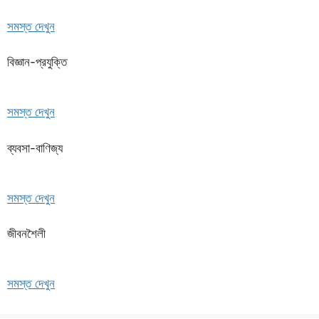
সমস্ত দেখুন
বিজ্ঞান-প্রযুক্তি
সমস্ত দেখুন
ব্যবসা-বাণিজ্য
সমস্ত দেখুন
জীবনশৈলী
সমস্ত দেখুন