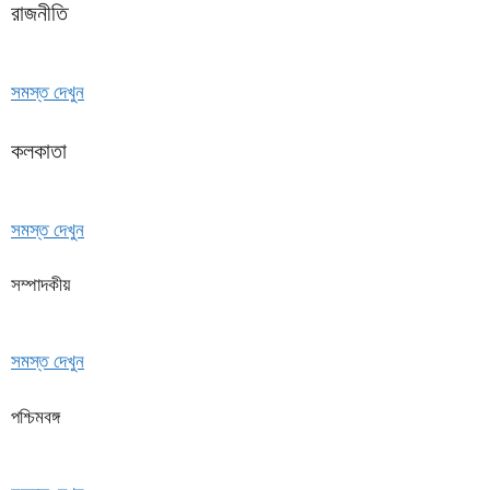
রাজনীতি
সমস্ত দেখুন
কলকাতা
সমস্ত দেখুন
সম্পাদকীয়
সমস্ত দেখুন
পশ্চিমবঙ্গ