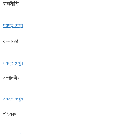
রাজনীতি
সমস্ত দেখুন
কলকাতা
সমস্ত দেখুন
সম্পাদকীয়
সমস্ত দেখুন
পশ্চিমবঙ্গ