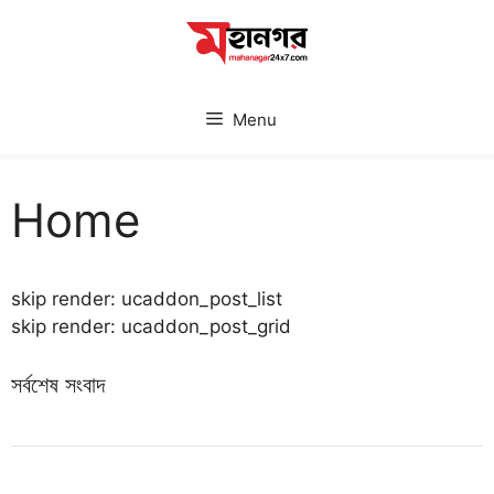
Skip
to
content
Menu
Home
skip render: ucaddon_post_list
skip render: ucaddon_post_grid
সর্বশেষ সংবাদ