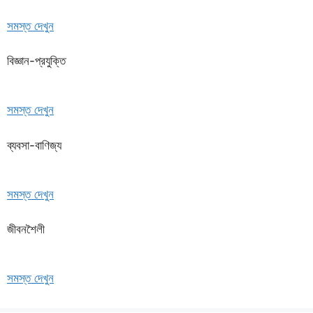
সমস্ত দেখুন
বিজ্ঞান-প্রযুক্তি
সমস্ত দেখুন
ব্যবসা-বাণিজ্য
সমস্ত দেখুন
জীবনশৈলী
সমস্ত দেখুন