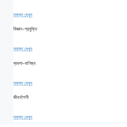
সমস্ত দেখুন
বিজ্ঞান-প্রযুক্তি
সমস্ত দেখুন
ব্যবসা-বাণিজ্য
সমস্ত দেখুন
জীবনশৈলী
সমস্ত দেখুন