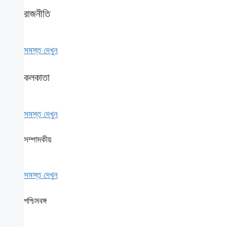
রাজনীতি
সমস্ত দেখুন
কলকাতা
সমস্ত দেখুন
সম্পাদকীয়
সমস্ত দেখুন
পশ্চিমবঙ্গ