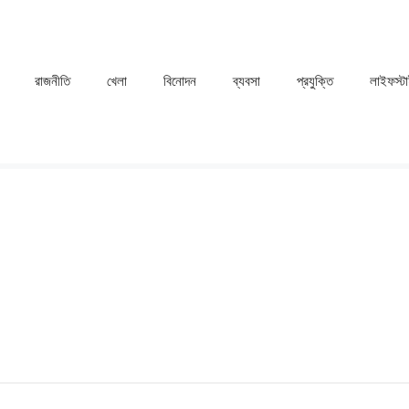
রাজনীতি
খেলা
⁠বিনোদন
ব্যবসা
প্রযুক্তি
লাইফস্ট