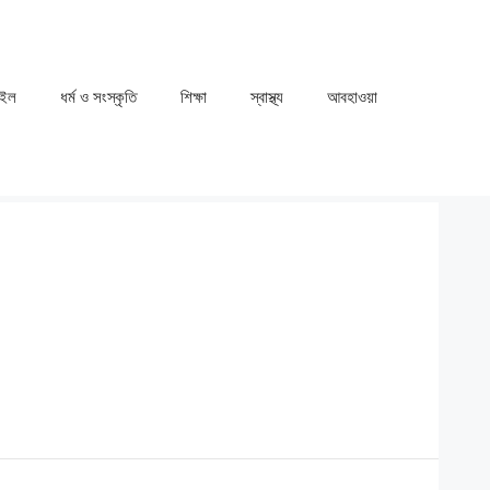
াইল
ধর্ম ও সংস্কৃতি
⁠⁠শিক্ষা
⁠⁠স্বাস্থ্য
⁠⁠আবহাওয়া