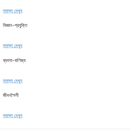
সমস্ত দেখুন
বিজ্ঞান-প্রযুক্তি
সমস্ত দেখুন
ব্যবসা-বাণিজ্য
সমস্ত দেখুন
জীবনশৈলী
সমস্ত দেখুন