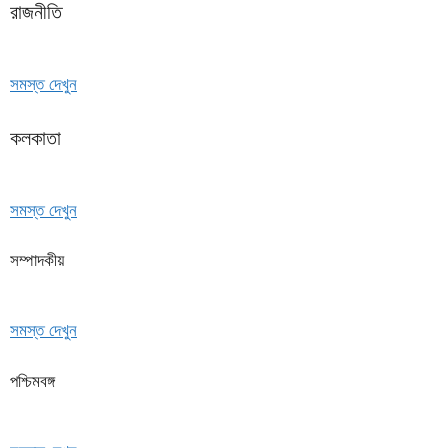
রাজনীতি
সমস্ত দেখুন
কলকাতা
সমস্ত দেখুন
সম্পাদকীয়
সমস্ত দেখুন
পশ্চিমবঙ্গ