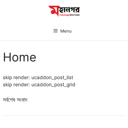
Skip
to
content
Menu
Home
skip render: ucaddon_post_list
skip render: ucaddon_post_grid
সর্বশেষ সংবাদ