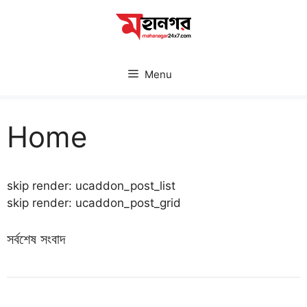
Skip
to
content
Menu
Home
skip render: ucaddon_post_list
skip render: ucaddon_post_grid
সর্বশেষ সংবাদ