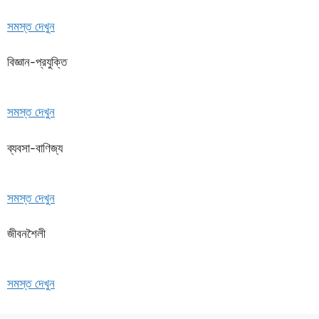
সমস্ত দেখুন
বিজ্ঞান-প্রযুক্তি
সমস্ত দেখুন
ব্যবসা-বাণিজ্য
সমস্ত দেখুন
জীবনশৈলী
সমস্ত দেখুন