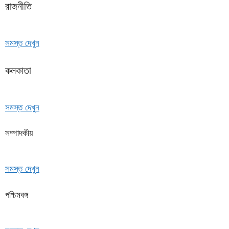
রাজনীতি
সমস্ত দেখুন
কলকাতা
সমস্ত দেখুন
সম্পাদকীয়
সমস্ত দেখুন
পশ্চিমবঙ্গ