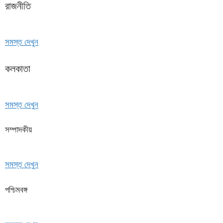
রাজনীতি
সমস্ত দেখুন
কলকাতা
সমস্ত দেখুন
সম্পাদকীয়
সমস্ত দেখুন
পশ্চিমবঙ্গ