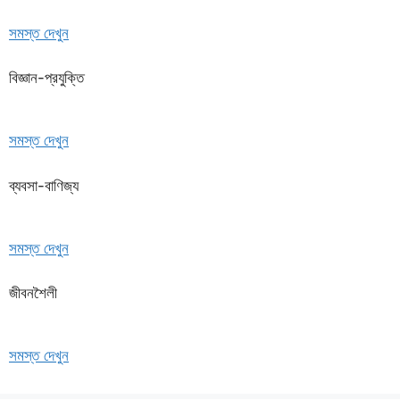
সমস্ত দেখুন
বিজ্ঞান-প্রযুক্তি
সমস্ত দেখুন
ব্যবসা-বাণিজ্য
সমস্ত দেখুন
জীবনশৈলী
সমস্ত দেখুন