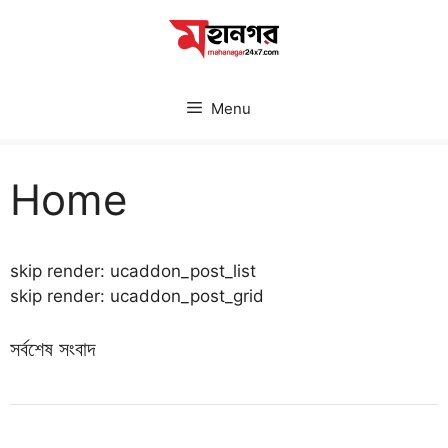
Skip
to
content
Menu
Home
skip render: ucaddon_post_list
skip render: ucaddon_post_grid
সর্বশেষ সংবাদ