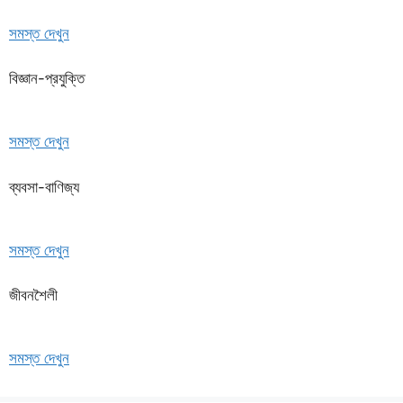
সমস্ত দেখুন
বিজ্ঞান-প্রযুক্তি
সমস্ত দেখুন
ব্যবসা-বাণিজ্য
সমস্ত দেখুন
জীবনশৈলী
সমস্ত দেখুন