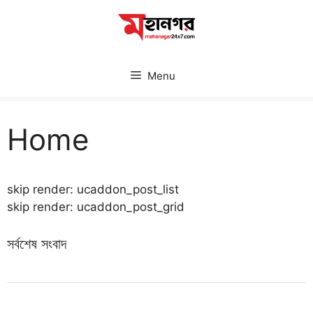
Skip
to
content
Menu
Home
skip render: ucaddon_post_list
skip render: ucaddon_post_grid
সর্বশেষ সংবাদ