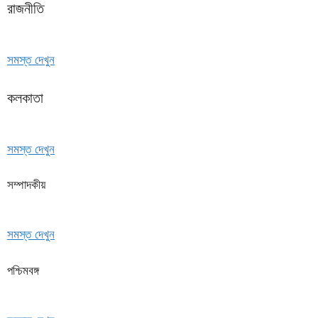
রাজনীতি
সমস্ত দেখুন
কলকাতা
সমস্ত দেখুন
সম্পাদকীয়
সমস্ত দেখুন
পশ্চিমবঙ্গ