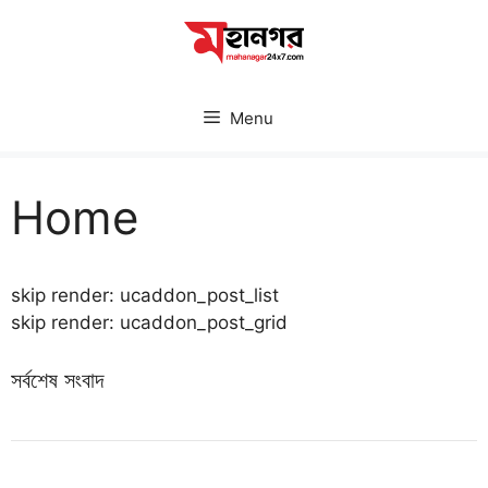
Skip
to
content
Menu
Home
skip render: ucaddon_post_list
skip render: ucaddon_post_grid
সর্বশেষ সংবাদ