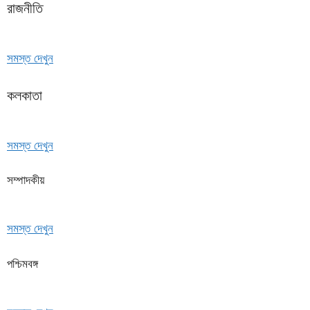
রাজনীতি
সমস্ত দেখুন
কলকাতা
সমস্ত দেখুন
সম্পাদকীয়
সমস্ত দেখুন
পশ্চিমবঙ্গ