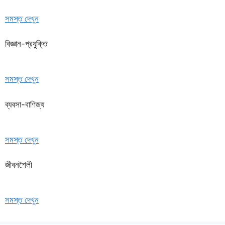
সমস্ত দেখুন
বিজ্ঞান-প্রযুক্তি
সমস্ত দেখুন
ব্যবসা-বাণিজ্য
সমস্ত দেখুন
জীবনশৈলী
সমস্ত দেখুন