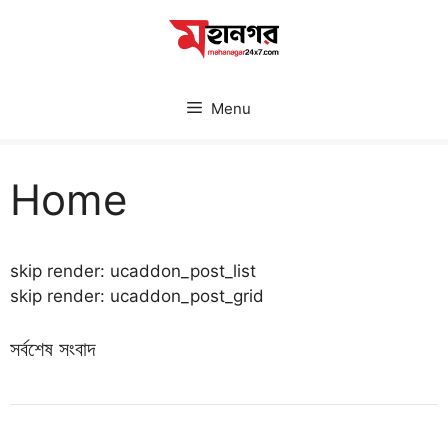
Skip
to
content
Menu
Home
skip render: ucaddon_post_list
skip render: ucaddon_post_grid
সর্বশেষ সংবাদ