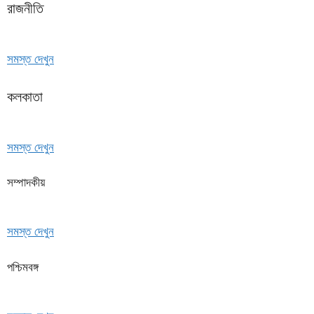
রাজনীতি
সমস্ত দেখুন
কলকাতা
সমস্ত দেখুন
সম্পাদকীয়
সমস্ত দেখুন
পশ্চিমবঙ্গ