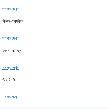
সমস্ত দেখুন
বিজ্ঞান-প্রযুক্তি
সমস্ত দেখুন
ব্যবসা-বাণিজ্য
সমস্ত দেখুন
জীবনশৈলী
সমস্ত দেখুন