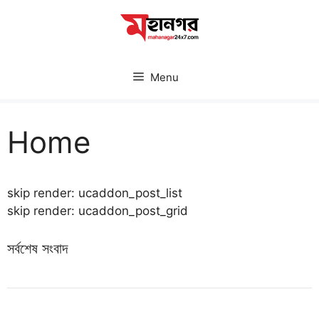
Skip
to
content
Menu
Home
skip render: ucaddon_post_list
skip render: ucaddon_post_grid
সর্বশেষ সংবাদ