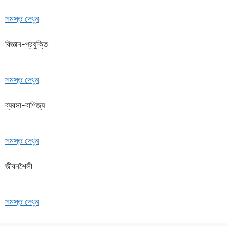
সমস্ত দেখুন
বিজ্ঞান-প্রযুক্তি
সমস্ত দেখুন
ব্যবসা-বাণিজ্য
সমস্ত দেখুন
জীবনশৈলী
সমস্ত দেখুন