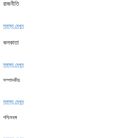
রাজনীতি
সমস্ত দেখুন
কলকাতা
সমস্ত দেখুন
সম্পাদকীয়
সমস্ত দেখুন
পশ্চিমবঙ্গ