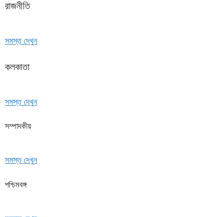
রাজনীতি
সমস্ত দেখুন
কলকাতা
সমস্ত দেখুন
সম্পাদকীয়
সমস্ত দেখুন
পশ্চিমবঙ্গ