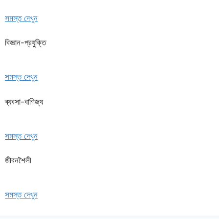
সমস্ত দেখুন
বিজ্ঞান-প্রযুক্তি
সমস্ত দেখুন
ব্যবসা-বাণিজ্য
সমস্ত দেখুন
জীবনশৈলী
সমস্ত দেখুন