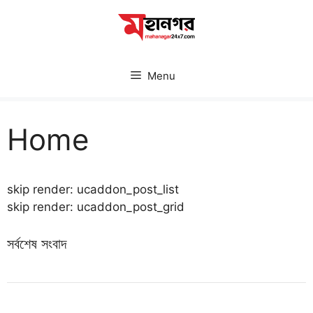
Skip
to
content
Menu
Home
skip render: ucaddon_post_list
skip render: ucaddon_post_grid
সর্বশেষ সংবাদ